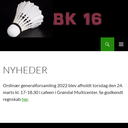
Hop
til
indhold
Søg
BK 16
PRIMÆ
MENU
NYHEDER
Ordinær generalforsamling 2022 blev afholdt torsdag den 24.
marts kl. 17-18.30 i cafeen i Grøndal Multicenter. Se godkendt
regnskab
her
.