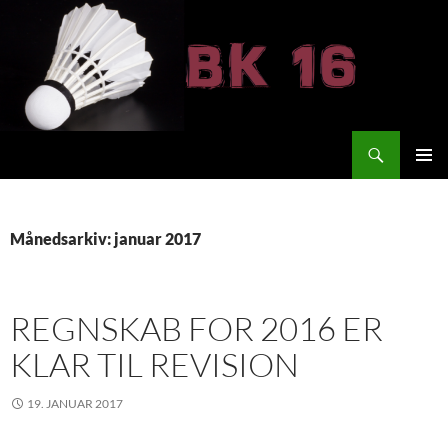
Hop
til
indhold
Søg
BK 16
PRIMÆ
MENU
Månedsarkiv: januar 2017
REGNSKAB FOR 2016 ER
KLAR TIL REVISION
19. JANUAR 2017